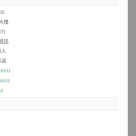
06
大樓
F)
資訊
持人
慈涵
,6933
6935
64