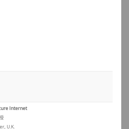
ure Internet
授
r, U.K.