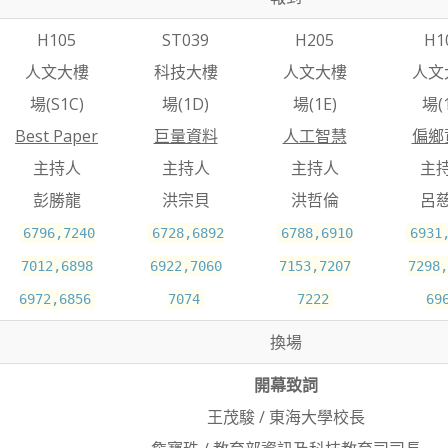
H105
ST039
H205
H1
人文大樓
科技大樓
人文大樓
人文
場(S1C)
場(1D)
場(1E)
場(1
Best Paper
巨量資料
人工智慧
偏鄉
主持人
主持人
主持人
主
彭勝龍
洪宗貝
洪哲倫
呂
6796,7240
6728,6892
6788,6910
6931
7012,6898
6922,7060
7153,7207
7298,
6972,6856
7074
7222
69
換場
開幕致詞
王茂駿 / 東海大學校長