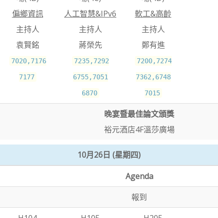
偏鄉資訊
人工智慧&IPv6
軟工&高齡
主持人
主持人
主持人
袁賢銘
蔣榮先
鄭有進
7020,7176
7235,7292
7200,7274
7177
6755,7051
7362,6748
6870
7015
晚宴暨最佳論文頒獎
裕元酒店4F溫莎廣場
10月26日 (星期四)
Agenda
報到