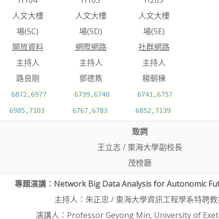
H104
H105
H205
人文大樓
人文大樓
人文大樓
場(5C)
場(5D)
場(5E)
開放資料
網際網路
社群網路
主持人
主持人
主持人
路良剛
鄧德雋
楊朝棟
6872,6977
6739,6740
6741,6757
6985,7103
6767,6783
6852,7139
致詞
王立志 / 東海大學副校長
茂榜廳
專題演講：Network Big Data Analysis for Autonomic Fut
主持人：朱正忠 / 東海大學資訊工程學系特聘教
演講人：Professor Geyong Min, University of Exete