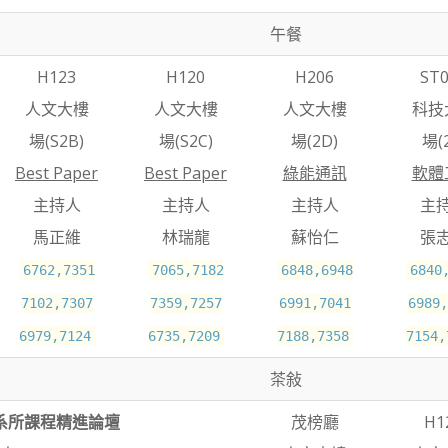
午餐
H123
H120
H206
ST
人文大樓
人文大樓
人文大樓
科技
場(S2B)
場(S2C)
場(2D)
場(2
Best Paper
Best Paper
綠能通訊
軟體
主持人
主持人
主持人
主
馬正維
林瑞龍
蘇怡仁
張
6762,7351
7065,7182
6848,6948
6840
7102,7307
7359,7257
6991,7041
6989,
6979,7124
6735,7209
7188,7358
7154,
茶敍
系所課程精進論壇
茂榜廳
H1