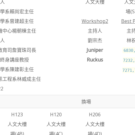
人
人文大樓
人文
學系賴尚宏主任
場(S
學系曾建超主任
Workshop2
Best 
機中心楊朝棟主任
主持人
主
人
劉宗杰
林
教育司詹寶珠司長
Juniper
6830
終身講座教授
Ruckus
7232,
學系陳建彰主任
7271,
訊工程系林威成主任
22
換場
H123
H120
H206
人文大樓
人文大樓
人文大樓
場(4B)
場(4C)
場(4D)