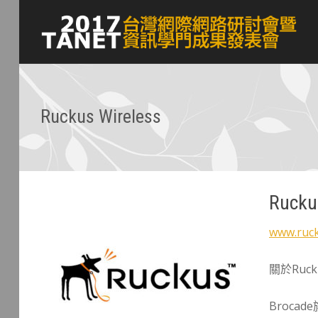
Ruckus Wireless
Rucku
www.ruck
關於Ruck
Broc